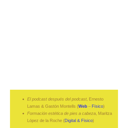
El podcast después del podcast
, Ernesto
Lamas & Gastón Montells (
Web
–
Físico
)
Formación estética de pies a cabeza
, Maritza
López de la Roche (
Digital & Físico
)