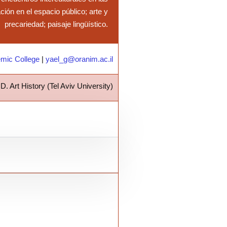
ión en el espacio público; arte y
precariedad; paisaje lingüístico.
mic College
|
yael_g@oranim.ac.il
D. Art History (Tel Aviv University)