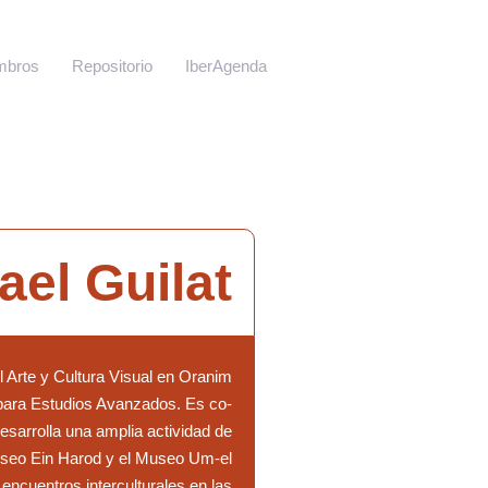
mbros
Repositorio
IberAgenda
ael Guilat
l Arte y Cultura Visual en Oranim
 para Estudios Avanzados. Es co-
esarrolla una amplia actividad de
museo Ein Harod y el Museo Um-el
 encuentros interculturales en las