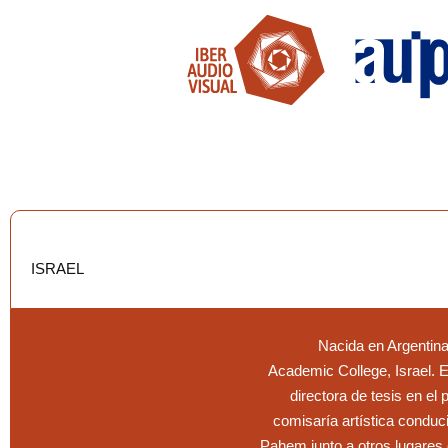
ISRAEL
Nacida en Argentina
Academic College, Israel. 
directora de tesis en el
comisaría artística condu
Pahem junto a otros lugares e